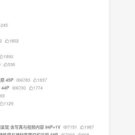
1245
2
1802
1890
0
536
原 45P
6783
1837
 44P
6730
1774
93
1129
围呈现 含写真与视频内容 94P+1V
7151
1967
 甜辣性感与神秘氛围交织呈现 68P
7202
908