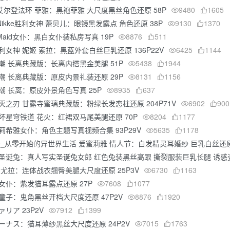
 艾尔登法环 菲雅：黑袍菲雅 大尺度黑丝角色还原 58P
9480
1605
Nikke胜利女神 蕾贝儿：眼镜黑发露点 角色还原 38P
9130
1370
 Maid女仆：黑白女仆装私房写真 19P
8876
511
胜利女神 妮姬 索拉：黑蓝外套白丝巨乳还原 136P22V
6425
1144
鸣潮 长离典藏版：长离内搭黑金美腿 51P
5438
1944
鸣潮 长离典藏版：原皮内景礼装还原 29P
8131
1156
鸣潮 长离：原皮外景角色写真 25P
8935
637
鬼灭之刃 甘露寺蜜璃典藏版：粉绿长发恋柱还原 204P71V
6902
900
崩坏星穹铁道 花火：红裙双马尾美腿还原 70P
8204
1177
爱莉希雅女仆：角色主题写真视频合集 93P29V
5635
1178
Re_从零开始的异世界生活 爱蜜莉雅 情人节：白发精灵耳婚纱 巨乳白丝还原
色圣诞兔：真人写实圣诞兔女郎 红色兔装黑丝高跟 撕裂服装巨乳长腿 诱惑姿
神 尤拉：连体战衣翘臀美腿大尺度还原 25P3V
6730
1163
晴女仆：紫发猫耳露点还原 27P
7608
1077
吞童子：鬼角黑丝开档大尺度还原 47P2V
8876
1920
ァリア 23P2V
7912
1399
ェーナス：猫耳薄纱黑丝大尺度还原 24P2V
7015
1763