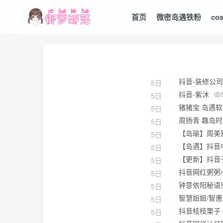
首页
微密岛遇铁粉
co
抖音-装修公
5日
抖音-紫沐
5日
猪猪宝 岛遇
5日
周扬青 趣岛
5日
【岛瑜】周美
5日
【岛遇】抖音中
5日
【更新】抖音子
5日
抖音网红粥粥
5日
钟意依阳秘语
5日
智慧姐姐/智
5日
抖音枝枝栗子（
5日