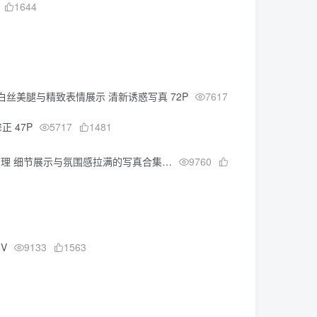
1644
白丝美腿与精致表情展示 清新诱惑写真 72P
7617
正 47P
5717
1481
情管理 细节展示与氛围感拉满的写真合集…
9760
1V
9133
1563