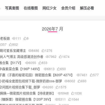
s
写真套图
在线看图
网红少女
会员介绍
解压必看
2026年7 月
司老板娘
111
8
5357
902
软萌可爱系宝藏博主
8486
1276
时尚人气博主 高级感潮流创作者
7962
1674
雅合集【517V】
6055
833
森紫菜合集【196P 149V】
6813
650
嘉（子嘉的秘密花园）微密圈合集【820P 427V】
7461
577
小奶喵全套图包视频下载-微胖奶欲cos-御萝
8002
693
空间图片视频合集下载_御萝
6260
1575
惠姨姨—微密图片视频合集【持续更新】
5948
1036
糖酥栗）微密圈合集【120P 39V】
5311
1044