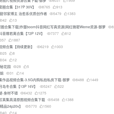
寄图片视频资源合集下载-御萝
8031
1959
圈合集【317P 30V】
8765
913
清甜邻家博主 治愈系优质创作者
5479
1383
42
13
密圈合集下载|炸蛋boom抖音网红写真资源|网红微密Weme资源-御萝
8
音赠若离合集【72P 12V】
7377
812
057
1887
视频合集【持续更新】
6219
1003
25
8
34
12
秘秘花园
28
5
小姐
31
14
作品视频合集-3.5G内购私拍私房下载-御萝
8488
1449
岛冬合集【13P 16V】
5247
522
腿-身材不错
6432
1275
写真集高清原图视频合集下载
5458
1388
精品24p20v】
5770
1560
40
14