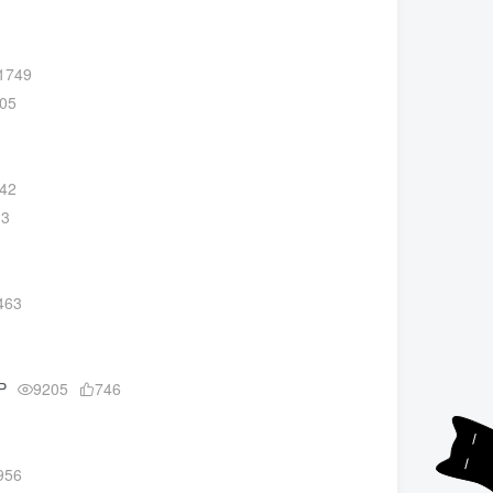
1749
05
42
13
463
P
9205
746
956