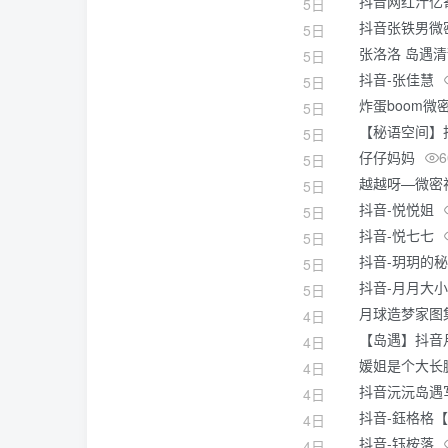
抖音网红汁亿
5日
抖音张铁男微密
5日
张洛洛 岛遇
5日
抖音-张佳慧
5日
炸蛋boom微
5日
【秘语空间】抖
5日
仔仔妈妈
6
5日
越越呀—微密
5日
抖音-悦悦姐
5日
抖音-悦七七
5日
抖音-玥玥的
5日
抖音-月月大
5日
月球造梦家图集
4日
【岛遇】抖音月
4日
媛姐是个大长
4日
抖音沅沅岛遇
4日
抖音-鈺格格【
4日
抖音-钰桉落
4日