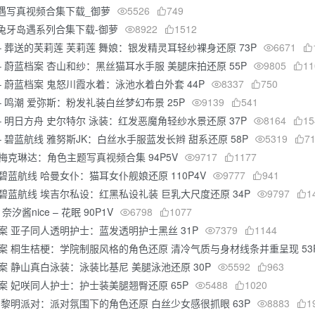
遇写真视频合集下载_御萝
5526
749
兔牙岛遇系列合集下载-御萝
8922
1512
ko – 葬送的芙莉莲 芙莉莲 舞娘：银发精灵耳轻纱裸身还原 73P
6671
o – 蔚蓝档案 杏山和纱：黑丝猫耳水手服 美腿床拍还原 55P
9805
11
o – 蔚蓝档案 鬼怒川霞水着：泳池水着白外套 44P
8337
750
o – 鸣潮 爱弥斯：粉发礼装白丝梦幻布景 25P
9139
541
o – 明日方舟 史尔特尔 泳装：红发恶魔角轻纱水景还原 37P
8164
15
o – 碧蓝航线 雅努斯JK：白丝水手服蓝发长辫 甜系还原 58P
5319
7
 梅克琳达：角色主题写真视频合集 94P5V
9717
1177
 碧蓝航线 哈曼女仆：猫耳女仆舰娘还原 110P4V
9777
941
 碧蓝航线 埃吉尔私设：红黑私设礼装 巨乳大尺度还原 34P
9797
1
汐酱nice – 花眠 90P1V
6798
1077
档案 亚子同人透明护士：蓝发透明护士黑丝 31P
7379
1144
档案 桐生桔梗：学院制服风格的角色还原 清冷气质与身材线条并重呈现 53
档案 静山真白泳装：泳装比基尼 美腿泳池还原 30P
5592
963
档案 妃咲同人护士：护士装美腿翘臀还原 65P
5488
1020
丝·黎明派对：派对氛围下的角色还原 白丝少女感很抓眼 63P
8883
1