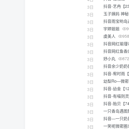
抖音-艺冉【23
3日
玉子姨妈 神
3日
抖音雨宝哟岛
3日
宇婷姐姐
9
3日
虞美人
95
3日
抖音网红瑜瑾
3日
抖音网红鱼香
3日
妤小丸
87
3日
抖音余少奶奶微
3日
抖音-宥时雨【1
3日
幼梨Ro—微
3日
抖音-幼金【12
3日
抖音-有喵则灵
3日
抖音-贻贝【7
3日
一只香岛遇图
3日
抖音—一只奶黄
3日
一笑呢微密圈
3日