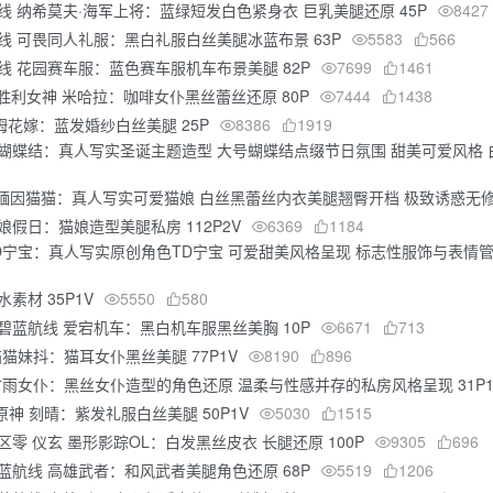
航线 纳希莫夫·海军上将：蓝绿短发白色紧身衣 巨乳美腿还原 45P
8427
航线 可畏同人礼服：黑白礼服白丝美腿冰蓝布景 63P
5583
566
航线 花园赛车服：蓝色赛车服机车布景美腿 82P
7699
1461
KKE胜利女神 米哈拉：咖啡女仆黑丝蕾丝还原 80P
7444
1438
蕾姆花嫁：蓝发婚纱白丝美腿 25P
8386
1919
诞蝴蝶结：真人写实圣诞主题造型 大号蝴蝶结点缀节日氛围 甜美可爱风格 
os 缅因猫猫：真人写实可爱猫娘 白丝黑蕾丝内衣美腿翘臀开档 极致诱惑无修
猫娘假日：猫娘造型美腿私房 112P2V
6369
1184
 TD宁宝：真人写实原创角色TD宁宝 可爱甜美风格呈现 标志性服饰与表
水素材 35P1V
5550
580
 碧蓝航线 爱宕机车：黑白机车服黑丝美胸 10P
6671
713
– 猫猫妹抖：猫耳女仆黑丝美腿 77P1V
8190
896
 – 甘雨女仆：黑丝女仆造型的角色还原 温柔与性感并存的私房风格呈现 31P
 原神 刻晴：紫发礼服白丝美腿 50P1V
5030
1515
绝区零 仪玄 墨形影踪OL：白发黑丝皮衣 长腿还原 100P
9305
696
碧蓝航线 高雄武者：和风武者美腿角色还原 68P
5519
1206