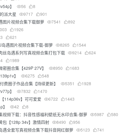
v54p】
56
8
秘的派大星
9717
901
遇图片视频合集下载御萝
7541
892
003
1926
83
621
U岛遇图片视频合集下载-御萝
8265
1544
肉丝岛遇系列写真视频合集打包下载
9214
624
24
1989
密圈合集【429P 27V】
8950
1683
39p1v】
6275
548
密付费圈子作品合集【持续更新】
5351
1928
v77p】
7832
1470
【114p36v】可可爱爱
6722
1443
4p】
42
8
集视频下载：抖音性感福利壁纸无水印合集-御萝
5987
580
包【128p 34v】激情四射
8490
956
岛遇全套写真视频合集下载抖音网红御萝
5123
741