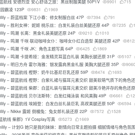
碧蓝航线 安德烈亚 安心舒适之旅：黑丝制服美腿 50P1V
9901
715
校园霸凌 123P
9831
1969
ilily – 蔚蓝档案 下江小春：修女制服白丝 47P
7394
791
ilily – 胜利女神：妮姬 桃乐丝：白发礼装白丝美腿还原 44P
7235
ilily – 鸣潮 长离：黑金礼装美腿还原 24P
9210
1010
ilily – 鸣潮 千咲·联动咖啡女仆：咖啡女仆红白造型 美腿还原 42P
812
lily – 鸣潮 千咲 JK：角色主题写真 64P
6425
1869
ilily – 鸣潮 卡提希娅：金发精灵耳蓝白礼装 美胸长腿还原 31P
5107
ilily – 明日方舟 霍尔海雅：银发露肩黑金礼服 美胸大腿还原 35P
906
ilily – 碧蓝航线 樫野：奶牛比基尼巨乳还原 59P
8474
1693
hilily – 碧蓝航线 樫野：白紫礼裙与猫耳元素交织 甜美软萌气质下的角色还
hilily – 碧蓝航线 柴郡：白蓝礼装与猫耳元素交织 甜美冷艳并存的角色还原
ilily – 碧蓝航线 贝尔法斯特：白发红绳泳装 和风美胸 49P
6661
12
ilily – 碧蓝航线 埃姆登：白发白丝礼装巨乳 高衩美腿还原 50P
6594
lily – Nikke 露姬 倒楣兔：兔女郎礼装还原 22P
7572
1528
线 柴郡》1V Cosplay写真
5273
1669
shilily – 计划G 她只是我的妹妹：剧情向日常主题拍摄 细腻情绪与角色氛
shilily – 2025圣诞·意外收获的惊喜盒：黑丝高跟造型的节日系原创角色