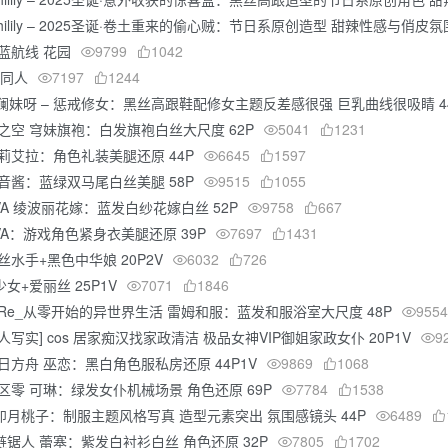
hilily – 2025圣诞·卷土重来的偷心贼：节日系原创造型 甜辣性感与俏皮氛
碧蓝航线 花园
9799
1042
B同人
7197
1244
妹呀 – 惩戒修女：黑丝高跟鞋配修女主题反差感很强 巨乳曲线很吸睛 44
缘之空 穹妹旗袍：白发旗袍白丝大尺度 62P
5041
1231
米莉艾拉：角色礼装美腿还原 44P
6645
1597
初音酱：蓝绿双马尾白丝美腿 58P
9515
1055
EVA 绫波丽花嫁：蓝发白纱花嫁白丝 52P
9758
667
DVA：游戏角色紧身衣美腿还原 39P
7697
1431
黑丝水手+黑色中华娘 20P2V
6032
726
k少女+爱丽丝 25P1V
7071
1846
 Re_从零开始的异世界生活 雷姆和服：蓝发和服浴室大尺度 48P
9554
真人写实] cos 居家痴汉找家政清洁 极品女神VIP御姐家政女仆 20P1V
9
明日方舟 巫恋：黑白角色服私房还原 44P1V
9869
1068
绝区零 可琳：绿发女仆机械场景 角色还原 69P
7784
1538
 卯月桃子：制服主题风格写真 造型元素突出 氛围感镜头 44P
6489
 链锯人 蕾塞：紫发白衬衫白丝 角色还原 32P
7805
1702