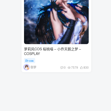
萝莉风COS 桜桃喵 – 小乔天鹅之梦 –
COSPLAY
cos
御萝
0
7579
830