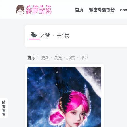
首页
微密岛遇铁粉
co
之梦
共1篇
排序
更新
浏览
点赞
评论
随
便
看
看