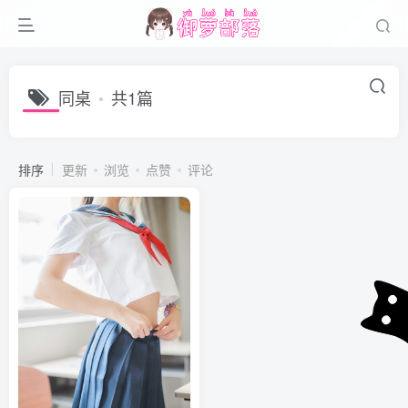
同桌
共1篇
排序
更新
浏览
点赞
评论