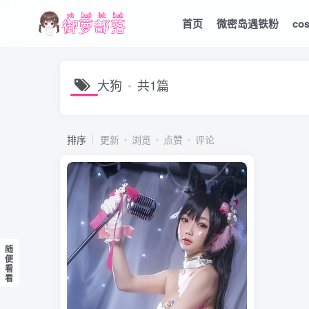
首页
微密岛遇铁粉
co
大狗
共1篇
排序
更新
浏览
点赞
评论
随
便
看
看