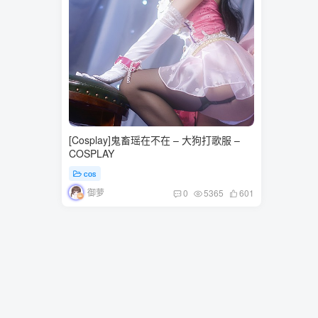
[Cosplay]鬼畜瑶在不在 – 大狗打歌服 –
COSPLAY
cos
御萝
0
5365
601