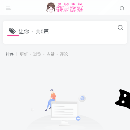
让你
共0篇
排序
更新
浏览
点赞
评论