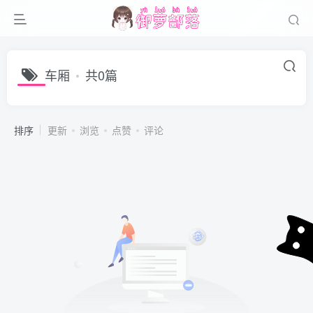
车厢
共0篇
排序
更新
浏览
点赞
评论