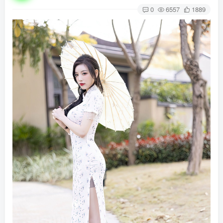
0
6557
1889