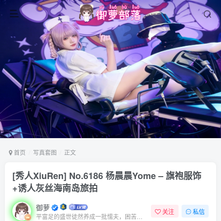
首页
写真套图
正文
[秀人XiuRen] No.6186 杨晨晨Yome – 旗袍服饰
+诱人灰丝海南岛旅拍
御萝
关注
私信
平富足的盛世徒然养成一批懦夫，困苦永远是坚强之母