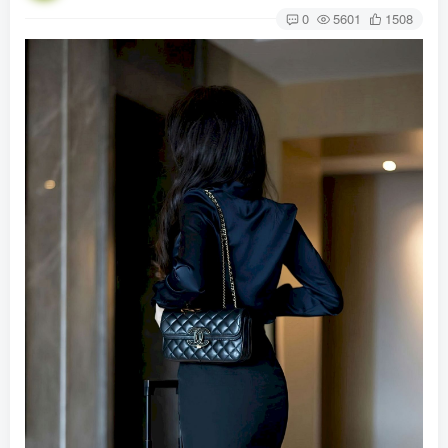
0
5601
1508