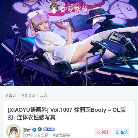
首页
写真套图
正文
[XIAOYU语画界] Vol.1007 徐莉芝Booty – OL装
扮+连体衣性感写真
御萝
关注
私信
努力学习其实是一件很酷的事