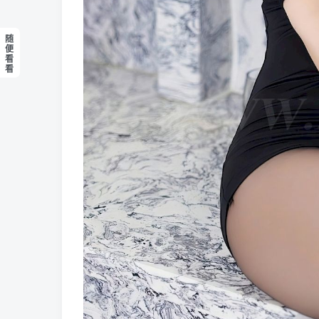
随
便
看
看