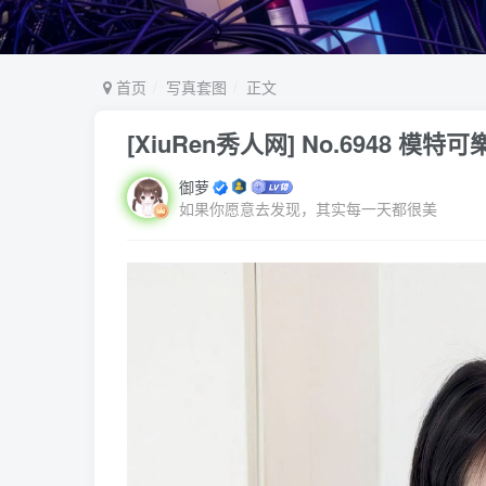
首页
写真套图
正文
[XiuRen秀人网] No.6948 模
御萝
如果你愿意去发现，其实每一天都很美