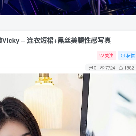
特可樂Vicky – 连衣短裙+黑丝美腿性感写真
关注
私信
0
7724
1882