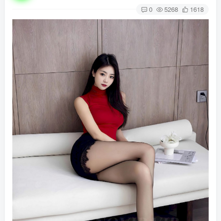
0
5268
1618