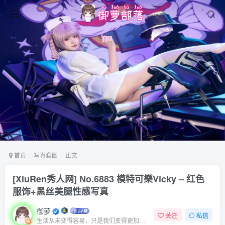
首页
写真套图
正文
[XiuRen秀人网] No.6883 模特可樂Vicky – 红色
服饰+黑丝美腿性感写真
御萝
关注
私信
生活从未变得容易，只是我们变得更加坚强