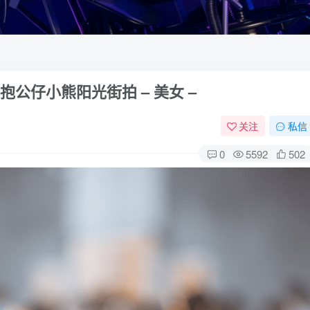
抱公仔小熊阳光街拍 – 美女 –
关注
私信
0
5592
502