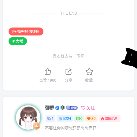
THE END
微密岛遇铁粉
# 大佬
喜欢就支持一下吧
点赞
1960
分享
收藏
御萝
关注
4
5224
0
30
3855W+
不要让你的梦想只是想想而已