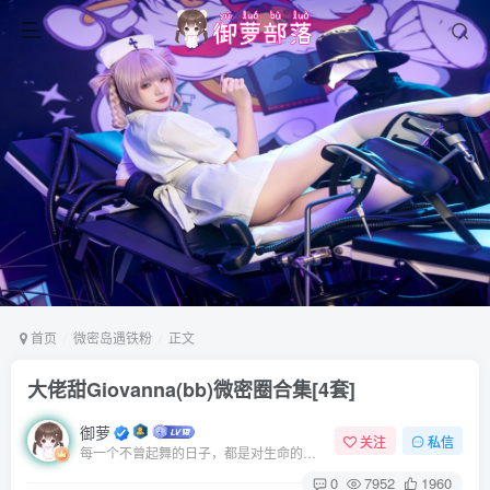
首页
微密岛遇铁粉
正文
大佬甜Giovanna(bb)微密圈合集[4套]
御萝
关注
私信
每一个不曾起舞的日子，都是对生命的辜负
0
7952
1960