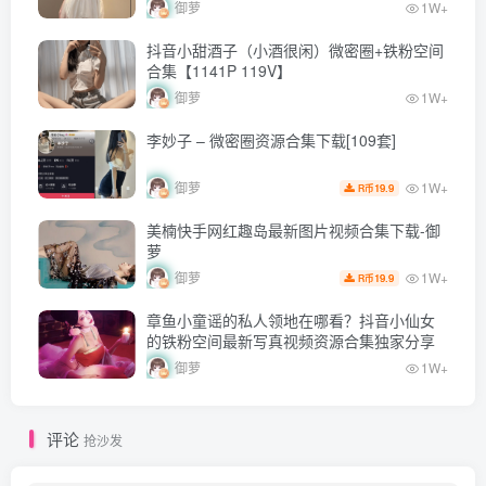
御萝
1W+
抖音小甜酒子（小酒很闲）微密圈+铁粉空间
合集【1141P 119V】
御萝
1W+
李妙子 – 微密圈资源合集下载[109套]
1W+
御萝
19.9
R币
美楠快手网红趣岛最新图片视频合集下载-御
萝
1W+
御萝
19.9
R币
章鱼小童谣的私人领地在哪看？抖音小仙女
的铁粉空间最新写真视频资源合集独家分享
御萝
1W+
评论
抢沙发