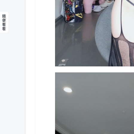
随
便
看
看