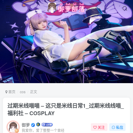
首页
cos
正文
过期米线喵喵 – 这只是米线日常1_过期米线线喵_
福利社 – COSPLAY
御萝
关注
私信
我爱你，爱了整整一个曾经