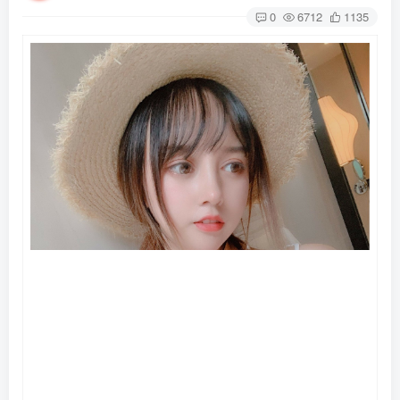
0
6712
1135