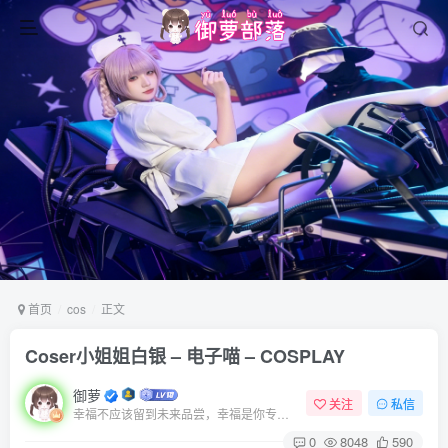
首页
cos
正文
Coser小姐姐白银 – 电子喵 – COSPLAY
御萝
关注
私信
幸福不应该留到未来品尝，幸福是你专门为当下的自己所准备的
0
8048
590