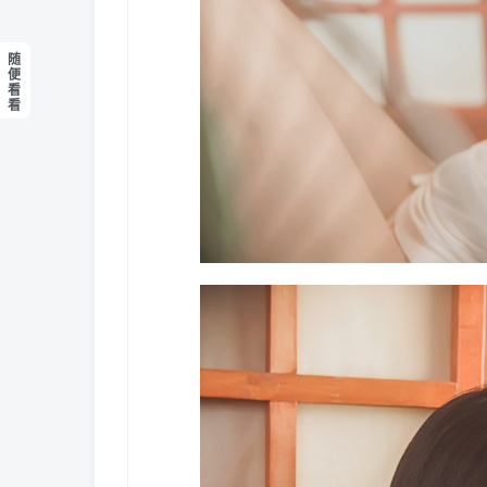
随
便
看
看