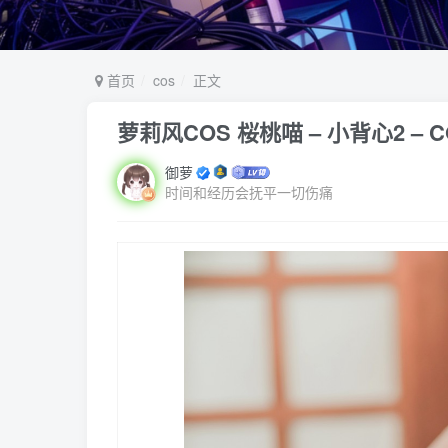
首页
cos
正文
萝莉风COS 桜桃喵 – 小背心2 – C
御萝
时间和经历会抚平一切伤痛