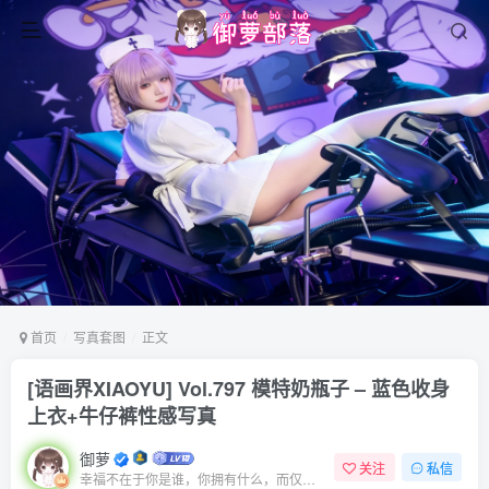
首页
写真套图
正文
[语画界XIAOYU] Vol.797 模特奶瓶子 – 蓝色收身
上衣+牛仔裤性感写真
御萝
关注
私信
幸福不在于你是谁，你拥有什么，而仅仅在于你自己怎么看待