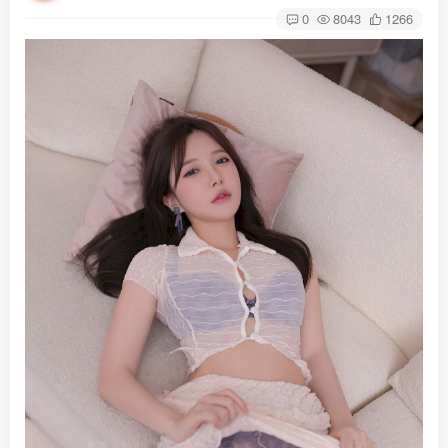
0
8043
1266