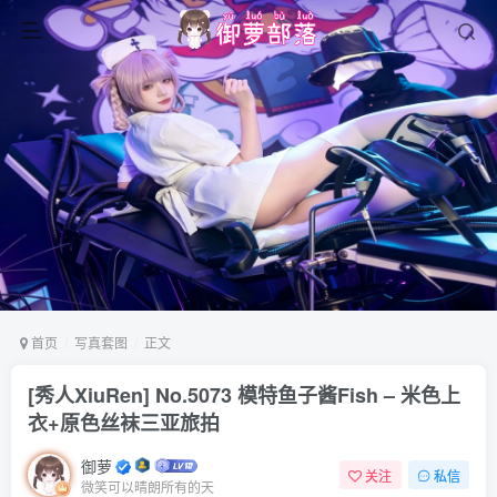
首页
写真套图
正文
[秀人XiuRen] No.5073 模特鱼子酱Fish – 米色上
衣+原色丝袜三亚旅拍
御萝
关注
私信
微笑可以晴朗所有的天