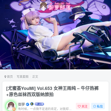
首页
写真套图
正文
[尤蜜荟YouMi] Vol.653 女神王雨纯 – 牛仔热裤
+原色丝袜西双版纳旅拍
御萝
关注
私信
有时候，一点微不足道的肯定，对我却意义非凡