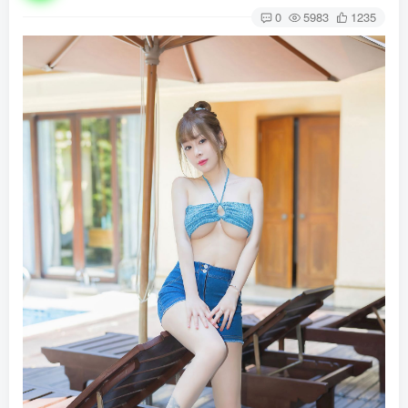
0
5983
1235