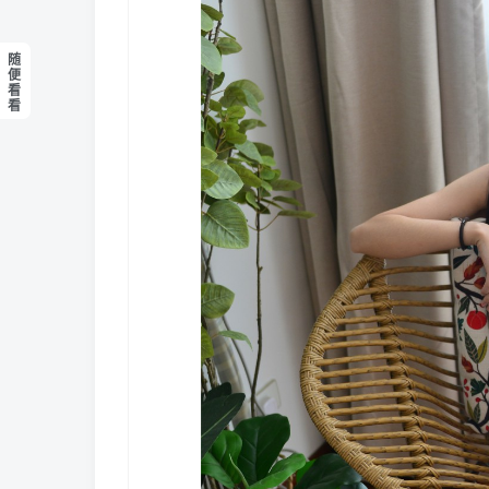
随
便
看
看