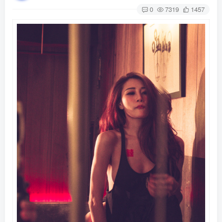
0
7319
1457