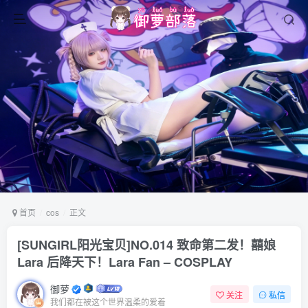
首页
cos
正文
[SUNGIRL阳光宝贝]NO.014 致命第二发！囍娘
Lara 后降天下！Lara Fan – COSPLAY
御萝
关注
私信
我们都在被这个世界温柔的爱着