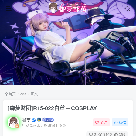
首页
cos
正文
[森萝财团]R15-022白丝 – COSPLAY
御萝
关注
私信
行动是根本，想法锦上添花
0
9146
598