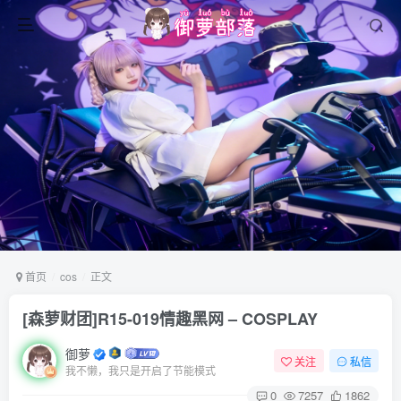
首页
cos
正文
[森萝财团]R15-019情趣黑网 – COSPLAY
御萝
关注
私信
我不懒，我只是开启了节能模式
0
7257
1862