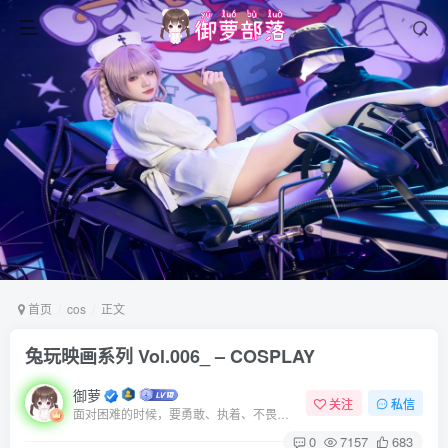
首页
cos
正文
兔玩映画系列 Vol.006_ – COSPLAY
御萝
关注
私信
面对困难的时候，要勇敢、执着、不畏艰辛地去战胜它
0
7157
683