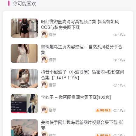
你可能喜欢
眼红微密圈高清写真视频合集-抖音御姐风
COS与私房美图下载
御萝
1W+
懒懒趣岛主页内容整理 – 自然系风格分享合
集
御萝
1W+
抖音小甜酒子（小酒很闲）微密圈+铁粉空间
合集【1141P 119V】
御萝
1W+
李妙子 – 微密圈资源合集下载[109套]
1W+
御萝
19.9
R币
美楠快手网红趣岛最新图片视频合集下载-御
萝
1W+
御萝
19.9
R币