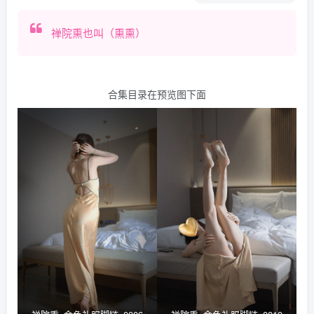
禅院熏也叫（熏熏）
合集目录在预览图下面