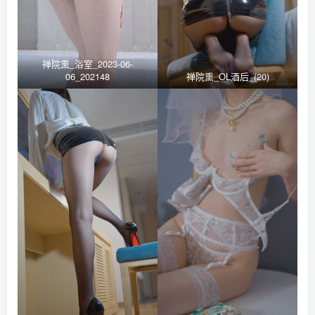
禅院熏_浴室_2023-06-
06_202148
禅院熏_OL酒后_(20)