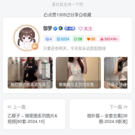
喜欢就支持一下吧
点赞
1305
分享
收藏
御萝
关注
4
5224
28
30
3854W+
只要还有明天，今天就永远是起跑线
眼红微密圈高清写真视频合集-抖音御姐风COS与私房美图下载
懒懒趣岛主页内容整理 – 自然系风格分享合集
上一篇
下一篇
乙醇子 – 微密圈系列图片&
相扑猫 – 全套合集[38
视频[80套-2024.10]
期-2024.9新发]