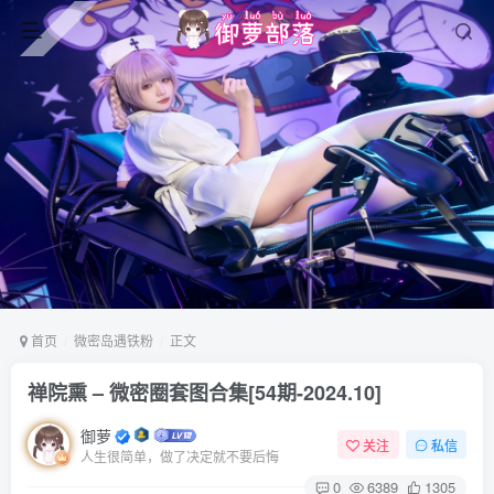
首页
微密岛遇铁粉
正文
禅院熏 – 微密圈套图合集[54期-2024.10]
御萝
关注
私信
人生很简单，做了决定就不要后悔
0
6389
1305