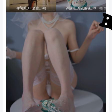
禅院熏_OL酒后_(26)
禅院熏_婚礼蛋糕_13