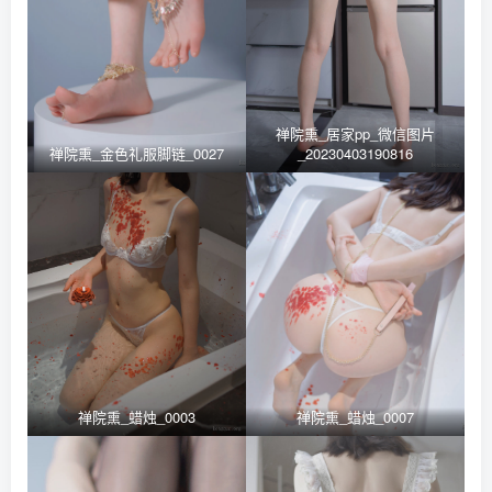
禅院熏_居家pp_微信图片
禅院熏_金色礼服脚链_0027
_20230403190816
禅院熏_蜡烛_0003
禅院熏_蜡烛_0007