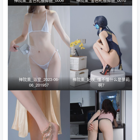
禅院熏_金色礼服脚链_0006
禅院熏_金色礼服脚链_0010
禅院熏_浴室_2023-06-
禅院熏_妃咲_懂不懂什么是萝莉
06_201957
啊7