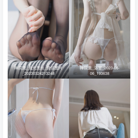
禅院熏_油光黑丝_微信图片
禅院熏_浴室_2023-06-
_20230324213248
06_193638