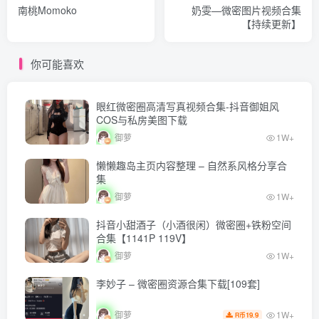
南桃Momoko
奶雯—微密图片视频合集
【持续更新】
你可能喜欢
眼红微密圈高清写真视频合集-抖音御姐风
COS与私房美图下载
御萝
1W+
懒懒趣岛主页内容整理 – 自然系风格分享合
集
御萝
1W+
抖音小甜酒子（小酒很闲）微密圈+铁粉空间
合集【1141P 119V】
御萝
1W+
李妙子 – 微密圈资源合集下载[109套]
1W+
御萝
19.9
R币