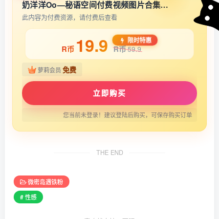
奶洋洋Oo—秘语空间付费视频图片合集【持续更新】
此内容为付费资源，请付费后查看
19.9
限时特惠
R币
R币
59.9
免费
萝莉会员
立即购买
您当前未登录！建议登陆后购买，可保存购买订单
THE END
微密岛遇铁粉
# 性感