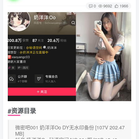
0
9692
1966
#资源目录
微密吧001 奶洋洋Oo DY无水印备份 [107V 202.47
MB]