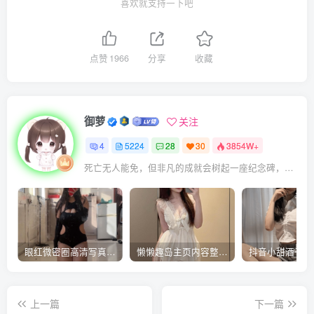
喜欢就支持一下吧
点赞
1966
分享
收藏
御萝
关注
4
5224
28
30
3854W+
死亡无人能免，但非凡的成就会树起一座纪念碑，它将一直立到太阳冷却之时
眼红微密圈高清写真视频合集-抖音御姐风COS与私房美图下载
懒懒趣岛主页内容整理 – 自然系风格分享合集
上一篇
下一篇