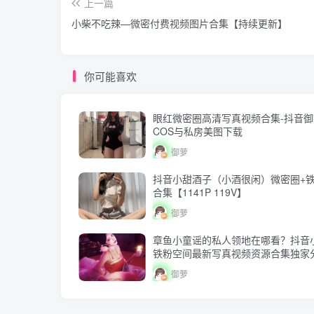
上一篇
小柴不吃辣—微密付费视频图片合集【持续更新】
你可能喜欢
眼红微密圈高清写真视频合集-抖音御
COS与私房美图下载
御萝
抖音小甜酒子（小酒很闲）微密圈+
合集【1141P 119V】
御萝
章鱼小童谣的私人领地在哪看？抖音
铁粉空间最新写真视频资源合集独家
御萝