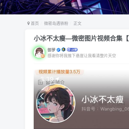
首页
微密岛遇铁粉
正文
小冰不太瘦—微密图片视频合集【
御萝
感谢你将我推下悬崖让我看清整片天空