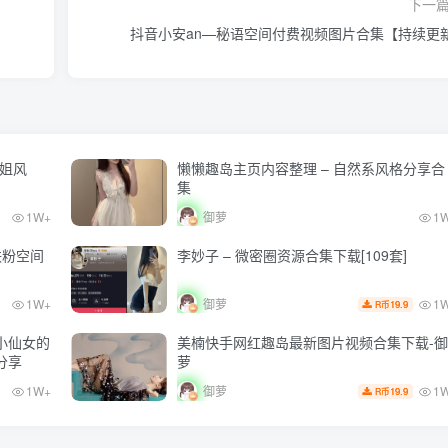
下一
抖音小安an—秘语空间付费视频图片合集【持续更
姐风
懒懒趣岛主页内容整理 – 自然系风格分享合
集
1W+
御萝
1
铁粉空间
李妙子 – 微密圈资源合集下载[109套]
1
1W+
御萝
19.9
R币
小仙女的
美楠快手网红趣岛最新图片视频合集下载-御
分享
萝
1
1W+
御萝
19.9
R币