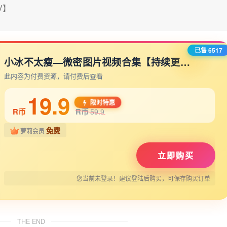
V】
】
已售 6517
小冰不太瘦—微密图片视频合集【持续更新】
此内容为付费资源，请付费后查看
19.9
限时特惠
R币
R币
59.9
免费
萝莉会员
立即购买
您当前未登录！建议登陆后购买，可保存购买订单
THE END