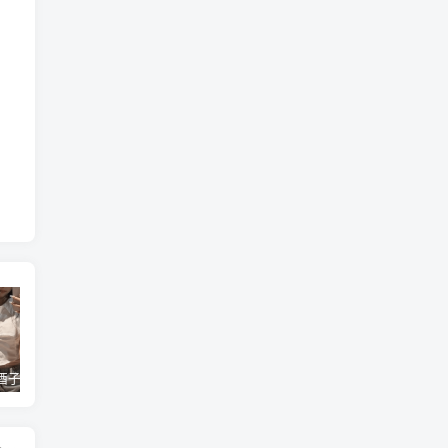
抖音小甜酒子（小酒很闲）微密圈+铁粉空间合集【1141P 119V】
李妙子 – 微密圈资源合集下载[109套]
章鱼小童谣的私人领地在哪看？抖音小仙女的铁粉空间最新写真视频资源合集独家分享