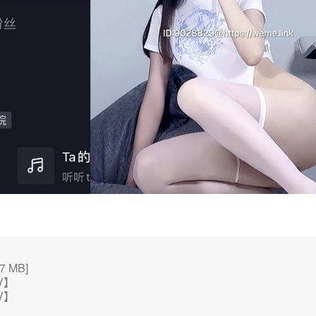
 MB]
V】
V】