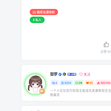
微密岛遇铁粉
# 私人
点赞
52
御萝
关注
4
5224
28
30
3854W
一个人仅仅因为软弱无能或优柔寡断就完
致痛苦