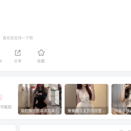
喜欢就支持一下吧
9
分享
收藏
+
全可能招
眼红微密圈高清写真视频合集-抖音御姐风COS与私房美图下载
懒懒趣岛主页内容整理 – 自然系风格分享合集